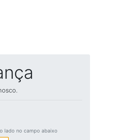
ança
nosco.
ao lado no campo abaixo