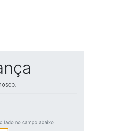
ança
nosco.
ao lado no campo abaixo